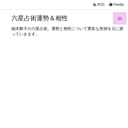

Feedly
RSS
六星占術運勢＆相性

細木数子の六星占術。運勢と相性について豊富な実例を元に探

っていきます。
メニュ

サイド

前へ

次へ

検索