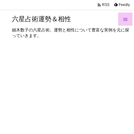

Feedly
RSS
六星占術運勢＆相性

細木数子の六星占術。運勢と相性について豊富な実例を元に探

っていきます。
メニュ

サイド

前へ

次へ

検索