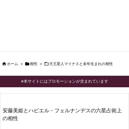

ホーム
>

相性
>

天王星人マイナスと未年生まれの相性
※本サイトにはプロモーションが含まれています
安藤美姫とハビエル・フェルナンデスの六星占術上
の相性