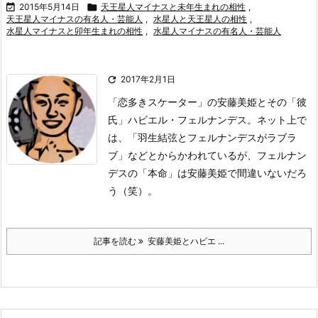

2015年5月14日

天王星人マイナスと未年生まれの相性
,
天王星人マイナスの有名人・芸能人
,
水星人と天王星人の相性
,
水星人マイナスと卯年生まれの相性
,
水星人マイナスの有名人・芸能人

2017年2月1日
「恋多きスケーター」の安藤美姫とその「彼
氏」ハビエル・フェルナンデス。
ネット上で
は、「羽生結弦とフェルナンデスがラブラ
ブ」などとからかわれているが、フェルナン
デスの「本命」は安藤美姫で間違いないだろ
う（笑）。
記事を読む
安藤美姫とハビエ ...