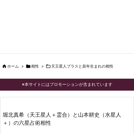

ホーム
>

相性
>

天王星人プラスと辰年生まれの相性
※本サイトにはプロモーションが含まれています
堀北真希（天王星人＋霊合）と山本耕史（水星人
＋）の六星占術相性