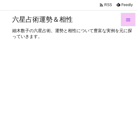

Feedly
RSS
六星占術運勢＆相性

細木数子の六星占術。運勢と相性について豊富な実例を元に探

っていきます。
メニュ

サイド

前へ

次へ

検索