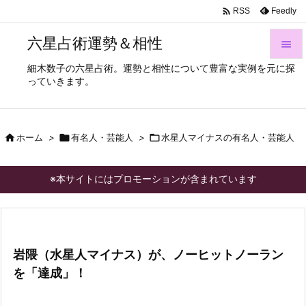

Feedly
RSS
六星占術運勢＆相性

細木数子の六星占術。運勢と相性について豊富な実例を元に探

っていきます。
メニュ

サイド

ホーム
>

有名人・芸能人
>

水星人マイナスの有名人・芸能人

前へ

※本サイトにはプロモーションが含まれています
次へ

検索
岩隈（水星人マイナス）が、ノーヒットノーラン
を「達成」！