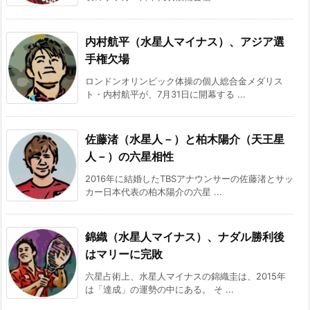
内村航平（水星人マイナス）、アジア選
手権欠場
ロンドンオリンピック体操の個人総合金メダリス
ト・内村航平が、7月31日に開幕する ...
佐藤渚（水星人－）と柏木陽介（天王星
人－）の六星相性
2016年に結婚したTBSアナウンサーの佐藤渚とサッ
カー日本代表の柏木陽介の六星 ...
錦織（水星人マイナス）、ナダル勝利後
はマリーに完敗
六星占術上、水星人マイナスの錦織圭は、2015年
は「達成」の運勢の中にある。 そ ...