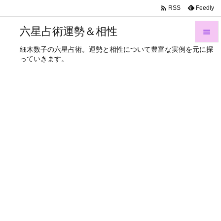

Feedly
RSS
六星占術運勢＆相性

細木数子の六星占術。運勢と相性について豊富な実例を元に探

っていきます。
メニュ

サイド

前へ

次へ

検索