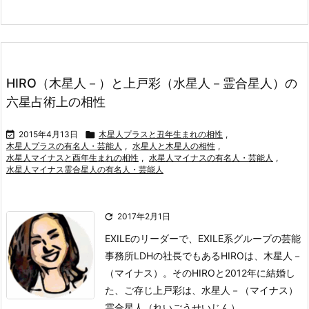
HIRO（木星人－）と上戸彩（水星人－霊合星人）の
六星占術上の相性

2015年4月13日

木星人プラスと丑年生まれの相性
,
木星人プラスの有名人・芸能人
,
水星人と木星人の相性
,
水星人マイナスと酉年生まれの相性
,
水星人マイナスの有名人・芸能人
,
水星人マイナス霊合星人の有名人・芸能人

2017年2月1日
EXILEのリーダーで、EXILE系グループの芸能
事務所LDHの社長でもあるHIROは、
木星人－
（マイナス）。
そのHIROと2012年に結婚し
た、ご存じ上戸彩は、水星人－（マイナス）
霊合星人（れいごうせいじん） ...