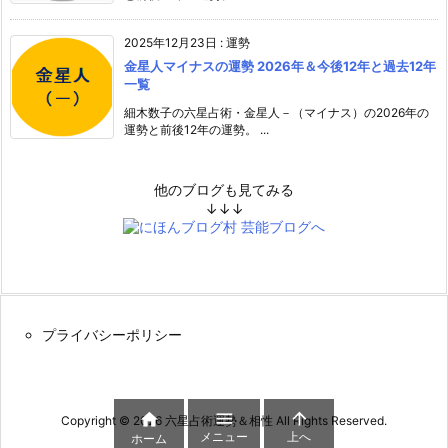
2025年12月23日
:
運勢
金星人マイナスの運勢 2026年＆今後12年と過去12年
一覧
細木数子の六星占術・金星人－（マイナス）の2026年の
運勢と前後12年の運勢。 ...
他のブログも見てみる
↓↓↓
プライバシーポリシー



Copyright ©
2026
六星占術運勢＆相性
All Rights Reserved.
メニュー
上へ
ホーム