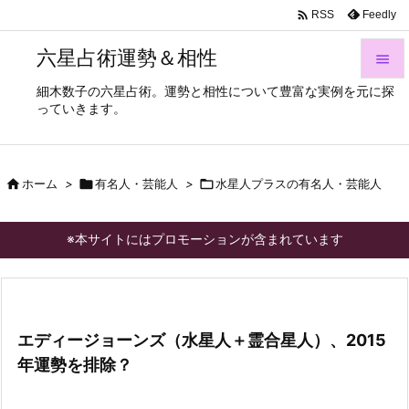

Feedly
RSS
六星占術運勢＆相性

細木数子の六星占術。運勢と相性について豊富な実例を元に探

っていきます。
メニュ

サイド

ホーム
>

有名人・芸能人
>

水星人プラスの有名人・芸能人

前へ

※本サイトにはプロモーションが含まれています
次へ

検索
エディージョーンズ（水星人＋霊合星人）、2015
年運勢を排除？