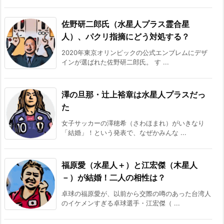
佐野研二郎氏（水星人プラス霊合星
人）、パクリ指摘にどう対処する？
2020年東京オリンピックの公式エンブレムにデザ
インが選ばれた佐野研二郎氏。 す ...
澤の旦那・辻上裕章は水星人プラスだっ
た
女子サッカーの澤穂希（さわほまれ）がいきなり
「結婚」！という発表で、なぜかみんな ...
福原愛（水星人＋）と江宏傑（木星人
－）が結婚！二人の相性は？
卓球の福原愛が、以前から交際の噂のあった台湾人
のイケメンすぎる卓球選手・江宏傑（ ...