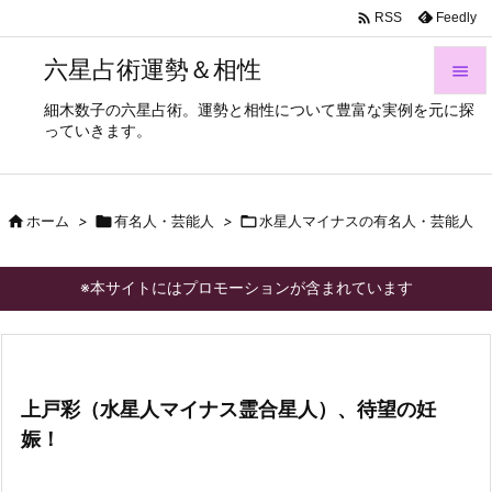

Feedly
RSS
六星占術運勢＆相性

細木数子の六星占術。運勢と相性について豊富な実例を元に探

っていきます。
メニュ

サイド

ホーム
>

有名人・芸能人
>

水星人マイナスの有名人・芸能人

前へ

※本サイトにはプロモーションが含まれています
次へ

検索
上戸彩（水星人マイナス霊合星人）、待望の妊
娠！