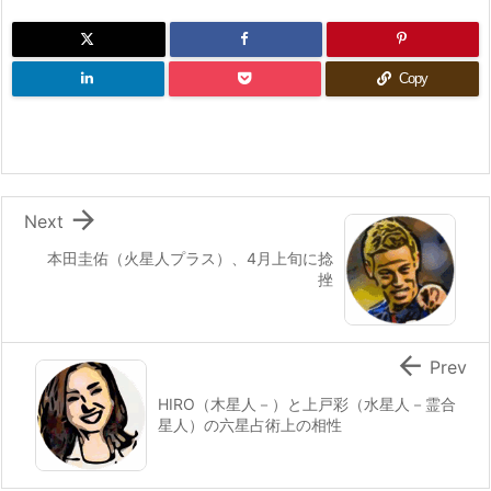
Copy

Next
本田圭佑（火星人プラス）、4月上旬に捻
挫

Prev
HIRO（木星人－）と上戸彩（水星人－霊合
星人）の六星占術上の相性