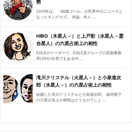
勢
2015年は、「48歳ゴール」が世界中のニュースと
なったキングカズ。 勿論、本人 ...
HIRO（木星人－）と上戸彩（水星人－霊
合星人）の六星占術上の相性
EXILEのリーダーで、EXILE系グループの芸能事務
所LDHの社長でもあるHI ...
滝川クリステル（火星人－）と小泉進次
郎（水星人－）の六星占術上の相性
結婚した滝川クリステルと小泉進次郎。 細木数子
の六星占術上の相性はどうなのでしょ ...