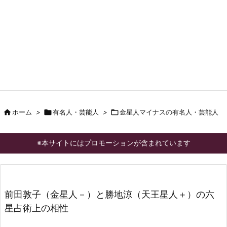

ホーム
>

有名人・芸能人
>

金星人マイナスの有名人・芸能人
※本サイトにはプロモーションが含まれています
前田敦子（金星人－）と勝地涼（天王星人＋）の六
星占術上の相性