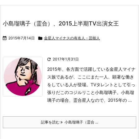
小島瑠璃子（霊合）、2015上半期TV出演女王

2015年7月14日

金星人マイナスの有名人・芸能人

2017年1月31日
2015年、各方面で活躍している金星人マイナ
ス族であるが、ここにまた一人、顕著な働き
をしている人が登場。
TVタレントとして引っ
張りだこのコジルリこと小島瑠璃子。
小島瑠
璃子の場合、霊合星人なので、2015年の ...
記事を読む
小島瑠璃子（霊合 ...