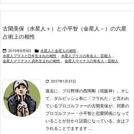
古閑美保（水星人＋）と小平智（金星人－）の六星
占術上の相性

2015年6月9日

水星人と金星人の相性
,
水星人プラスと巳年生まれの相性
,
水星人プラスの有名人・芸能人
,
金星人マイナスと戌年生まれの相性
,
金星人マイナスの有名人・芸能人

2017年1月31日
過去に、プロ野球の西岡剛（現阪神）、そし
て、ダルビッシュ有に「フラれた」と言われ
ているプロゴルファーの古閑美保が、同業の
プロゴルファー・小平智と恋愛関係になって
いることが分かり話題になっている。
女はフ
ラれることでますます ...