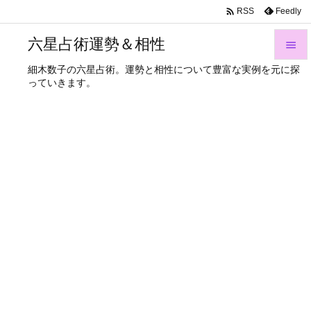

Feedly
RSS
六星占術運勢＆相性

細木数子の六星占術。運勢と相性について豊富な実例を元に探

っていきます。
メニュ

サイド

前へ

次へ

検索