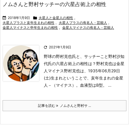
ノムさんと野村サッチーの六星占術上の相性

2018年1月9日

火星人と金星人の相性
,
火星人プラスと亥年生まれの相性
,
火星人プラスの有名人・芸能人
,
金星人マイナスと申年生まれの相性
,
金星人マイナスの有名人・芸能人

2021年1月9日
野球の野村克也氏と、サッチーこと野村沙知
代氏の六星占術上の相性は？
野村克也は金星
人マイナス
野村克也は、1935年06月29日
(土)生まれということで、亥年生まれの金星
人－（マイナス）。
血液型はB型。 ...
記事を読む
ノムさんと野村サ ...