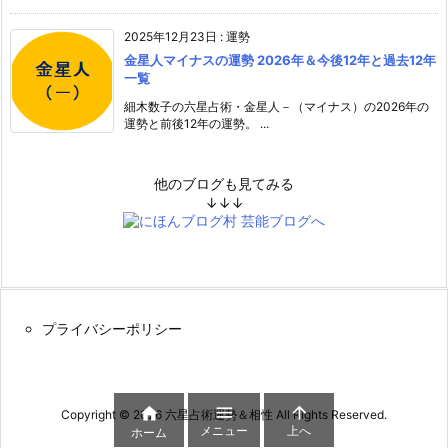
2025年12月23日
:
運勢
金星人マイナスの運勢 2026年＆今後12年と過去12年
一覧
細木数子の六星占術・金星人－（マイナス）の2026年の
運勢と前後12年の運勢。 ...
他のブログも見てみる
↓↓↓
プライバシーポリシー



Copyright ©
2026
六星占術運勢＆相性
All Rights Reserved.
メニュー
上へ
ホーム