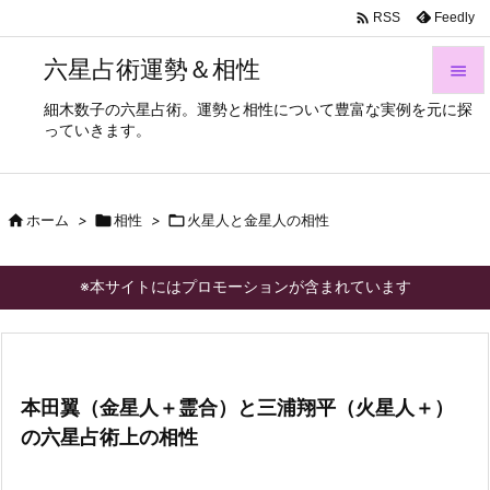

Feedly
RSS
六星占術運勢＆相性

細木数子の六星占術。運勢と相性について豊富な実例を元に探

っていきます。
メニュ

サイド

ホーム
>

相性
>

火星人と金星人の相性

前へ

※本サイトにはプロモーションが含まれています
次へ

検索
本田翼（金星人＋霊合）と三浦翔平（火星人＋）
の六星占術上の相性