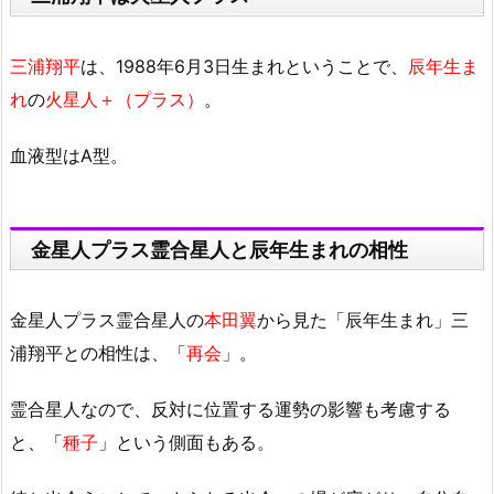
三浦翔平
は、1988年6月3日生まれということで、
辰年生ま
れ
の
火星人＋（プラス）
。
血液型はA型。
金星人プラス霊合星人と辰年生まれの相性
金星人プラス霊合星人の
本田翼
から見た「辰年生まれ」三
浦翔平との相性は、「
再会
」。
霊合星人なので、反対に位置する運勢の影響も考慮する
と、「
種子
」という側面もある。