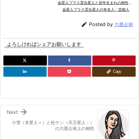
金星人プラス霊合星人と辰年生まれの相性
,
金星人プラス霊合星人の有名人・芸能人

Posted by
六星占術
よろしければシェアお願いします
Copy

Next
小雪（木星人＋）と松ケン（天王星人－）
の六星占術上の相性