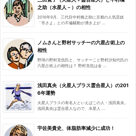
之助（水星人－）の相性
2016年9月、三代目中村橋之助に京都の人気芸妓
「市さよ」との不倫騒動が湧き上が ...
ノムさんと野村サッチーの六星占術上の
相性
野球の野村克也氏と、サッチーこと野村沙知代氏の
六星占術上の相性は？ 野村克也は金 ...
浅田真央（火星人プラス霊合星人）の201
6年運勢
火星人プラスの有名人といえばこの人・浅田真央。
浅田真央は霊合星人なので、水星人 ...
宇佐美貴史、体脂肪率減少に成功！