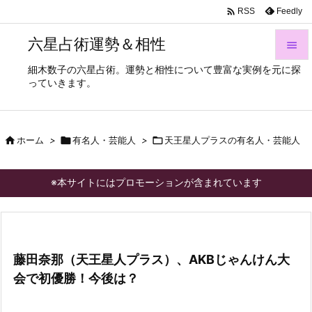

Feedly
RSS
六星占術運勢＆相性

細木数子の六星占術。運勢と相性について豊富な実例を元に探

っていきます。
メニュ

サイド

ホーム
>

有名人・芸能人
>

天王星人プラスの有名人・芸能人

前へ

※本サイトにはプロモーションが含まれています
次へ

検索
藤田奈那（天王星人プラス）、AKBじゃんけん大
会で初優勝！今後は？