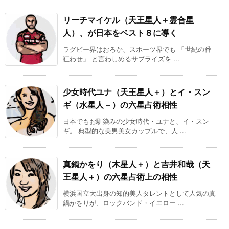
リーチマイケル（天王星人＋霊合星
人）、が日本をベスト８に導く
ラグビー界はおろか、スポーツ界でも 「世紀の番
狂わせ」 と言わしめるサプライズを ...
少女時代ユナ（天王星人＋）とイ・スン
ギ（水星人－）の六星占術相性
日本でもお馴染みの少女時代・ユナと、イ・スン
ギ。 典型的な美男美女カップルで、人 ...
真鍋かをり（木星人＋）と吉井和哉（天
王星人＋）の六星占術上の相性
横浜国立大出身の知的美人タレントとして人気の真
鍋かをりが、ロックバンド・イエロー ...