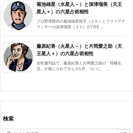
菊池雄星（水星人－）と深津瑠美（天王
星人＋）の六星占術相性
プロ野球西武の菊池雄星投手（２５）とフリーアナ
ウンサーの深津瑠美（３０）が7月6 ...
藤原紀香（火星人－）と片岡愛之助（天
王星人＋）の六星占術相性
女性週刊誌で、藤原紀香と片岡愛之助の「同棲生
活」が報じられてから3カ月、ついに、 ...
検索